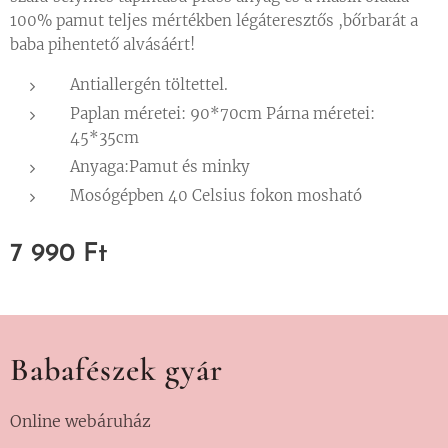
100% pamut teljes mértékben légáteresztős ,bőrbarát a
baba pihentető alvásáért!
Antiallergén töltettel.
Paplan méretei: 90*70cm Párna méretei:
45*35cm
Anyaga:Pamut és minky
Mosógépben 40 Celsius fokon mosható
7 990
Ft
Babafészek gyár
Online webáruház