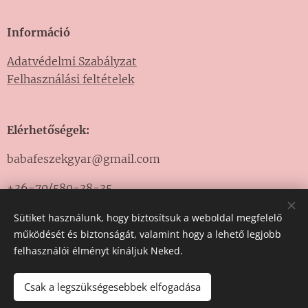
Információ
Adatvédelmi Szabályzat
Felhasználási feltételek
Elérhetőségek:
babafeszekgyar@gmail.com
+36-70/580-38-35
Sütiket használunk, hogy biztosítsuk a weboldal megfelelő
működését és biztonságát, valamint hogy a lehető legjobb
felhasználói élményt kínáljuk Neked.
Adatvédelmi szerződés
Sütik
Csak a legszükségesebbek elfogadása