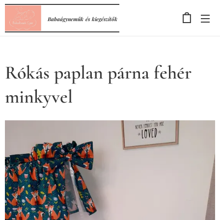
Babaágyneműk
és
kiegészítők
Rókás paplan párna fehér
minkyvel