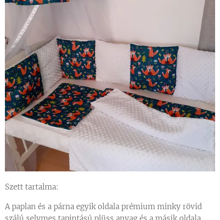
Szett tartalma:
A paplan és a párna egyik oldala prémium minky rövid
szálú selymes tapintású plüss anyag és a másik oldala