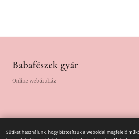
Babafészek gyár
Online webáruház
Sütiket használunk, hogy biztosítsuk a weboldal megfelelő műkö