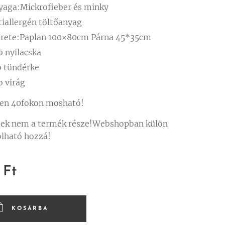
yaga:Mickrofieber és minky
tiallergén töltőanyag
rete:Paplan 100×80cm Párna 45*35cm
b nyilacska
b tündérke
b virág
en 40fokon mosható!
zek nem a termék része!Webshopban külön
lható hozzá!
Ft
KOSÁRBA