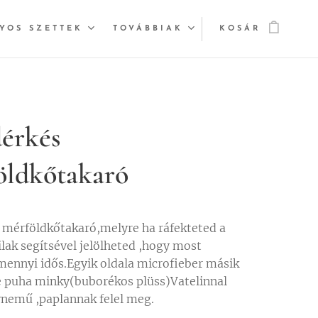
YOS SZETTEK
TOVÁBBIAK
KOSÁR
érkés
öldkőtakaró
mérföldkőtakaró,melyre ha ráfekteted a
ilak segítsével jelölheted ,hogy most
ennyi idős.Egyik oldala microfieber másik
e puha minky(buborékos plüss)Vatelinnal
ynemű ,paplannak felel meg.