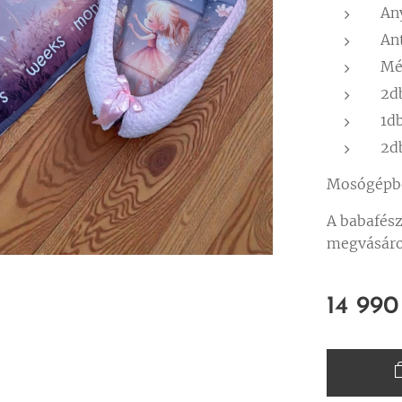
An
An
Mé
2d
1d
2d
Mosógépb
A babafés
megvásáro
14 990