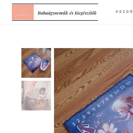
Babaágyneműk
és
kiegészítők
KEZD