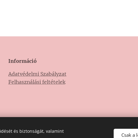
Információ
Adatvédelmi Szabályzat
Felhasználási feltételek
dését és biztonságát, valamint
Csak a 