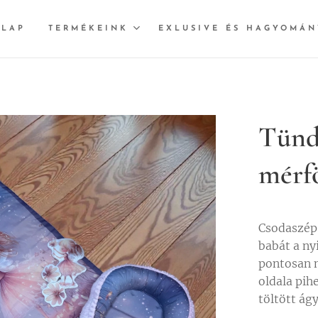
ŐLAP
TERMÉKEINK
EXLUSIVE ÉS HAGYOMÁN
Tünd
mérf
Csodaszép 
babát a ny
pontosan m
oldala pih
töltött ág