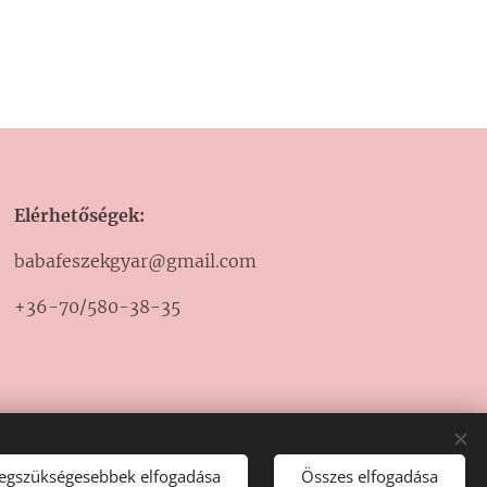
Elérhetőségek:
babafeszekgyar@gmail.com
+36-70/580-38-35
legszükségesebbek elfogadása
Összes elfogadása