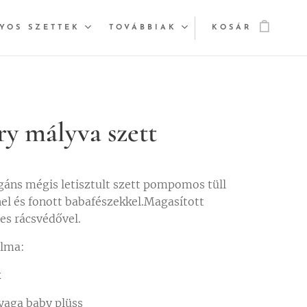
YOS SZETTEK
TOVÁBBIAK
KOSÁR
y mályva szett
gáns mégis letisztult szett pompomos tüll
el és fonott babafészekkel.Magasított
es rácsvédővel.
alma:
k
yaga baby plüss