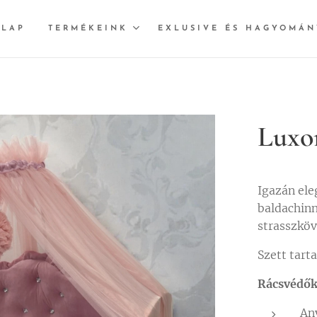
ŐLAP
TERMÉKEINK
EXLUSIVE ÉS HAGYOMÁN
Luxor
Igazán ele
baldachinn
strasszköv
Szett tart
Rácsvédő
An