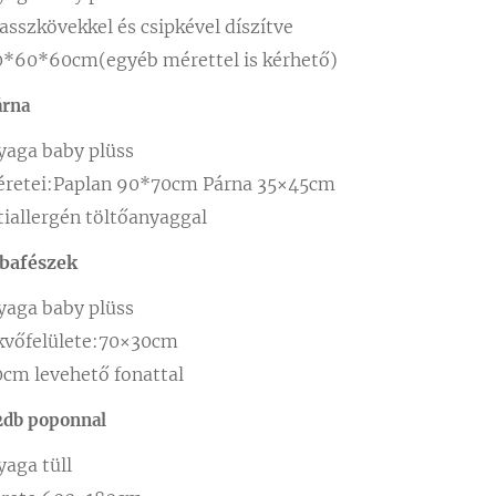
asszkövekkel és csipkével díszítve
0*60*60cm(egyéb mérettel is kérhető)
árna
yaga baby plüss
retei:Paplan 90*70cm Párna 35×45cm
tiallergén töltőanyaggal
abafészek
yaga baby plüss
kvőfelülete:70×30cm
0cm levehető fonattal
 2db poponnal
yaga tüll