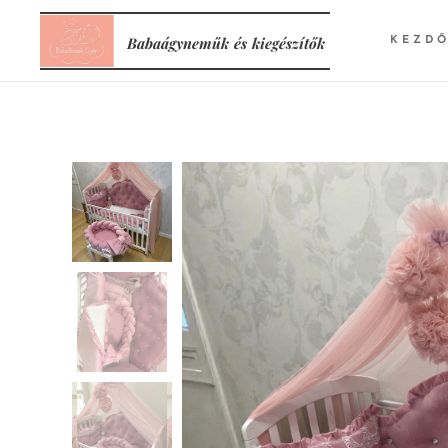
Babaágyneműk
és
kiegészítők
KEZD