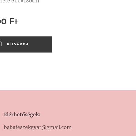
rete 600×180cm
00
Ft
KOSÁRBA
Elérhetőségek:
babafeszekgyar@gmail.com