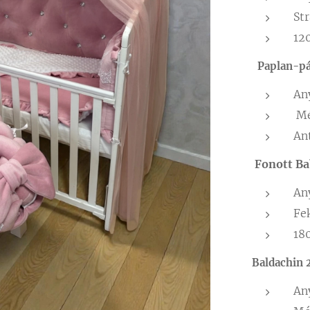
Str
12
Paplan-p
An
Mé
An
Fonott B
An
Fe
18
Baldachin
An