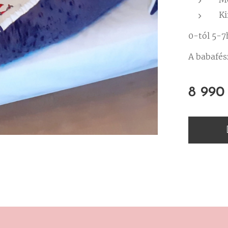
Ki
0-tól 5-7
A babafész
8 990