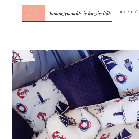
Babaágyneműk
és
kiegészítők
KEZDŐ