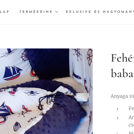
LAP
TERMÉKEINK
EXLUSIVE ÉS HAGYOMÁN
Fehér
baba
Anyaga 1
Fe
An
cs
Mo