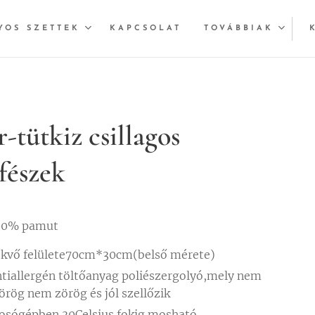
YOS SZETTEK
KAPCSOLAT
TOVÁBBIAK
-tütkiz csillagos
fészek
00% pamut
kvő felülete70cm*30cm(belső mérete)
tiallergén töltőanyag poliészergolyó,mely nem
örög nem zörög és jól szellőzik
sógépben 30Celsius fokig mosható