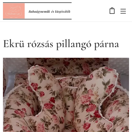
Babaágyneműk
és
kiegészítők
Ekrü rózsás pillangó párna