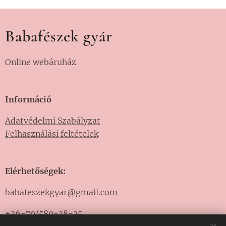
Babafészek gyár
Online webáruház
Információ
Adatvédelmi Szabályzat
Felhasználási feltételek
Elérhetőségek:
babafeszekgyar@gmail.com
+36-70/580-38-35