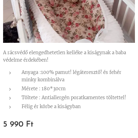
A rácsvédő elengedhetetlen kelléke a kiságynak a baba
védelme érdekében!
Anyaga :100% pamut! légáteresztő! és fehér
minky kombinálva
Mérete : 180*30cm
Töltete : Antiallergén poratkamentes töltettel!
Félig ér körbe a kiságyban
5 990
Ft