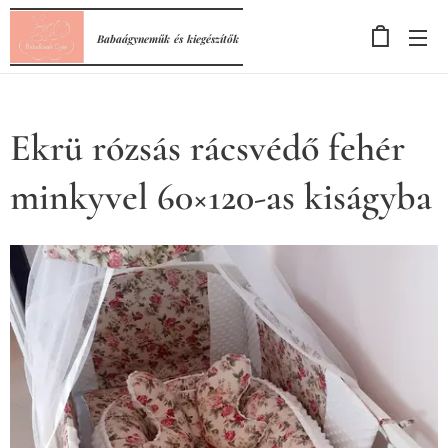
Babaágyneműk
és
kiegészítők
Ekrü rózsás rácsvédő fehér
minkyvel 60×120-as kiságyba