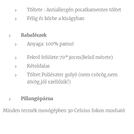
Töltete : Antiallergén poratkamentes töltet
Félig ér körbe a kiságyban
Babafészek
Anyaga: 100% pamut
Fekvő felülete:70*30cm(Belső mérete)
Kétoldalas
Töltet:Poliészter golyó (nem csörög,nem
zörög,jól szellőzik!)
Pillangópárna
Minden termék mosógépben 30 Celsius fokon mosható