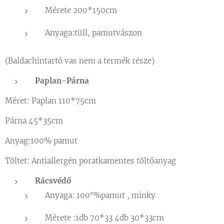
Mérete 200*150cm
Anyaga:tüll, pamutvászon
(Baldachintartó vas nem a termék része)
Paplan-Párna
Méret: Paplan 110*75cm
Párna 45*35cm
Anyag:100% pamut
Töltet: Antiallergén poratkamentes töltőanyag
Rácsvédő
Anyaga: 100°%pamut , minky
Mérete :1db 70*33 4db 30*33cm