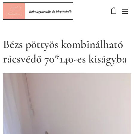
Babaágyneműk
és
kiegészítők
Bézs pöttyös kombinálható
rácsvédő 70*140-es kiságyba